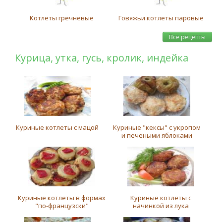
Котлеты гречневые
Говяжьи котлеты паровые
Все рецепты
Курица, утка, гусь, кролик, индейка
Куриные котлеты с мацой
Куриные "кексы" с укропом
и печеными яблоками
Куриные котлеты в формах
Куриные котлеты с
"по-французски"
начинкой из лука