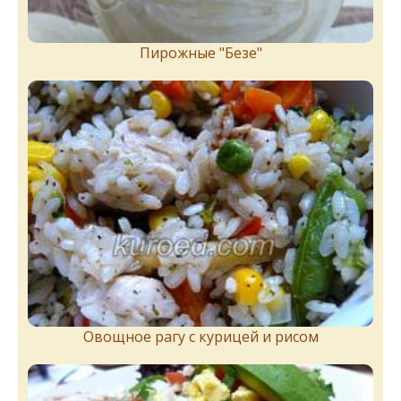
Пирожныe "Бeзe"
Овощное рагу с курицей и рисом