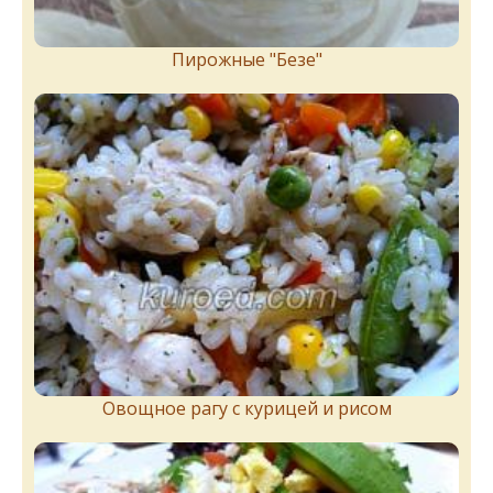
Пирожныe "Бeзe"
Овощное рагу с курицей и рисом