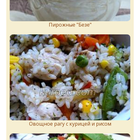
Пирожныe "Бeзe"
Овощное рагу с курицей и рисом