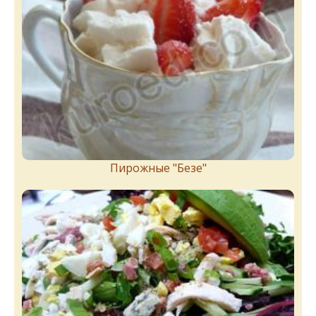
Пирожныe "Бeзe"