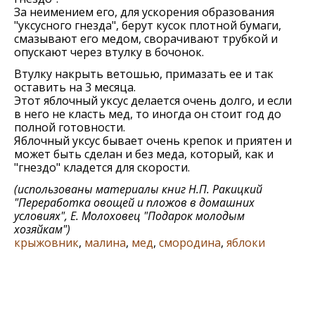
За неимением его, для ускорения образования
"уксусного гнезда", берут кусок плотной бумаги,
смазывают его медом, сворачивают трубкой и
опускают через втулку в бочонок.
Втулку накрыть ветошью, примазать ее и так
оставить на 3 месяца.
Этот яблочный уксус делается очень долго, и если
в него не класть мед, то иногда он стоит год до
полной готовности.
Яблочный уксус бывает очень крепок и приятен и
может быть сделан и без меда, который, как и
"гнездо" кладется для скорости.
(использованы материалы книг
Н.П. Ракицкий
"Переработка овощей и пложов в домашних
условиях", Е. Молоховец "Подарок молодым
хозяйкам"
)
крыжовник
,
малина
,
мед
,
смородина
,
яблоки