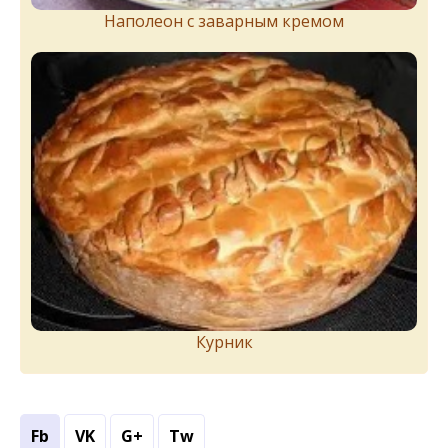
Наполеон с заварным кремом
Курник
Fb
VK
G+
Tw