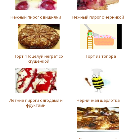
Нежный пирог с вишнями
Нежный пирог с черникой
Торт "Поцелуй негра" со
Торт из топора
сгущенкой
Летние пироги с ягодами и
Черничная шарлотка
фруктами