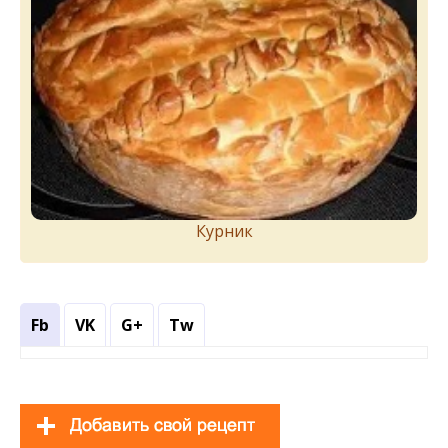
Курник
Fb
VK
G+
Tw