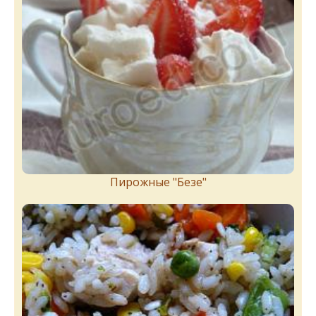
Пирожныe "Бeзe"