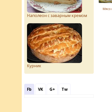
Мясо
Наполеон с заварным кремом
Курник
Fb
VK
G+
Tw