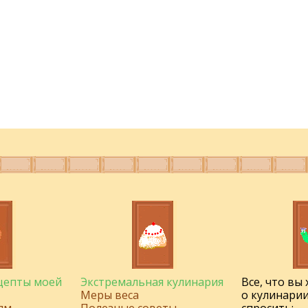
ецепты моей
Экстремальная кулинария
Все, что вы
Меры веса
о кулинарии
ям
Полезные советы
спросить: