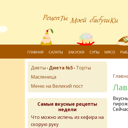
ГЛАВНАЯ
САЛАТЫ
ЗАКУСКИ
СУПЫ
МЯСО
РЫБ
Диеты
Диета №5
Торты
•
•
Главн
Масленица
Ла
Меню на Великий пост
Вкусны
пирожк
Самые вкусные рецепты
Сейчас
недели
Что можно испечь из кефира на
скорую руку