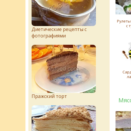
Рулеты
с 
Диетические рецепты с
фотографиями
Сар
л
Пражский торт
Мяс