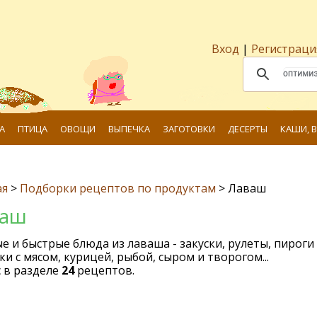
Вход
|
Регистраци
А
ПТИЦА
ОВОЩИ
ВЫПЕЧКА
ЗАГОТОВКИ
ДЕСЕРТЫ
КАШИ, 
ая
>
Подборки рецептов по продуктам
>
Лаваш
ваш
е и быстрые блюда из лаваша - закуски, рулеты, пироги
и с мясом, курицей, рыбой, сыром и творогом...
 в разделе
24
рецептов.