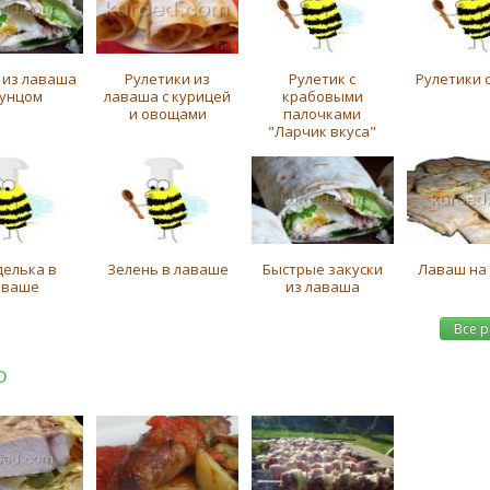
 из лаваша
Рулетики из
Рулетик с
Рулетики 
тунцом
лаваша с курицей
крабовыми
и овощами
палочками
"Ларчик вкуса"
делька в
Зелень в лаваше
Быстрые закуски
Лаваш на 
аваше
из лаваша
Все 
о