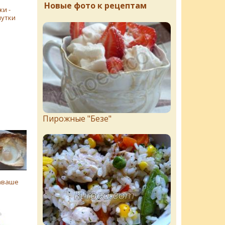
Новые фото к рецептам
и -
утки
Пирожныe "Бeзe"
аваше