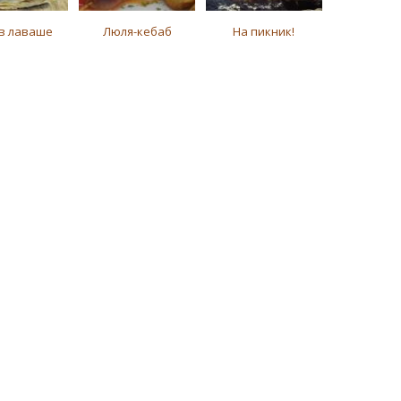
 в лаваше
Люля-кебаб
На пикник!