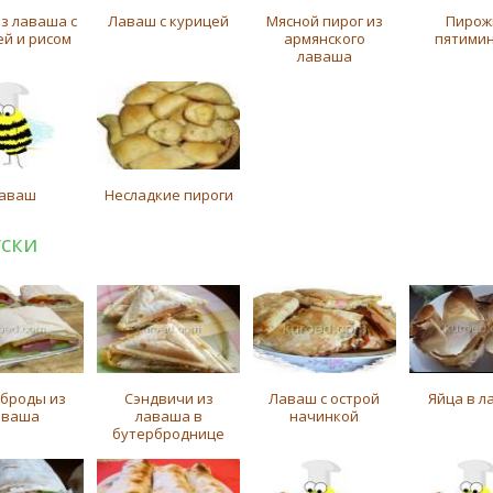
из лаваша с
Лаваш с курицей
Мясной пирог из
Пирожк
ей и рисом
армянского
пятимин
лаваша
аваш
Несладкие пироги
уски
рброды из
Сэндвичи из
Лаваш с острой
Яйца в л
аваша
лаваша в
начинкой
бутерброднице