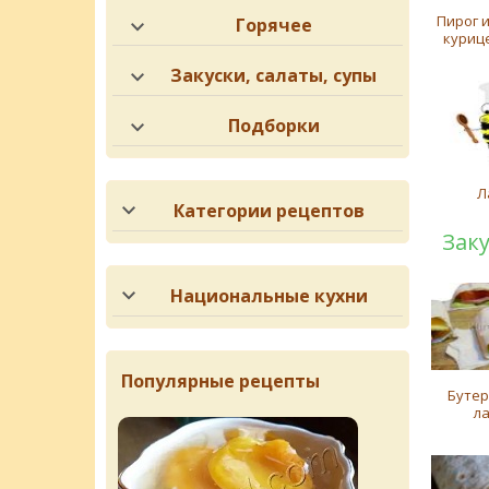
Пирог 
Горячее
куриц
Закуски, салаты, супы
Подборки
Л
Категории рецептов
Зак
Национальные кухни
Популярные рецепты
Буте
л