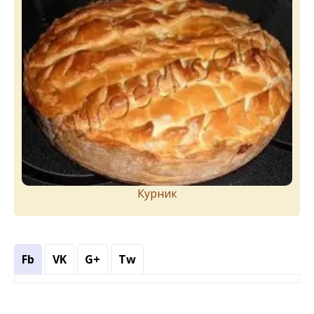
Курник
Fb
VK
G+
Tw