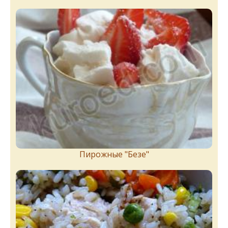
Пирожныe "Бeзe"