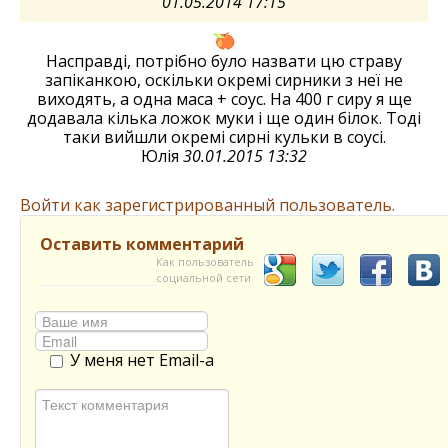
01.05.2014 17:15
Насправді, потрібно було назвати цю страву
запіканкою, оскільки окремі сирники з неї не
виходять, а одна маса + соус. На 400 г сиру я ще
додавала кілька ложок муки і ще один білок. Тоді
таки вийшли окремі сирні кульки в соусі.
Юлія
30.01.2015 13:32
Войти как зарегистрированный пользователь.
Оставить комментарий
Как пользователь
социальной сети
У меня нет Email-а