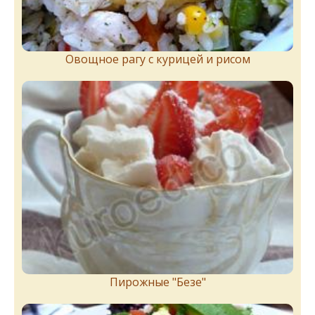
Овощное рагу с курицей и рисом
Пирожныe "Бeзe"