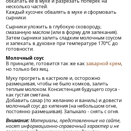
обкатать ее в муке и разрезать поперек на
несколько частей.
Каждый кусочек обвалять в муке и сформовать
сырники.
Сырники уложить в глубокую сковороду,
смазанную маслом (или в форму для запекания).
Затем сырники залить сладким молочным соусом
и запекать в духовке при температуре 170°С до
готовности.
Молочный соус
В принципе, готовится так же как
заварной крем
,
но только без яиц.
Муку прогреть в кастрюле и, осторожно
размешивая, чтобы не было комков, залить
теплым молоком. Консистенция будущего соуса -
как густая сметана.
Добавить сахар (по желанию и ваниль) и довести
молочный соус до кипения (на небольшом огне,
постоянно размешивая). Запыхало - снять с огня.
Внимание:
Материалы, представленные на сайте,
носят информационно-справочный характер и не