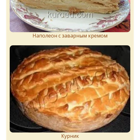
Наполеон с заварным кремом
Курник