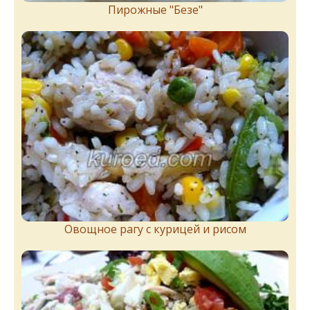
Пирожныe "Бeзe"
Овощное рагу с курицей и рисом