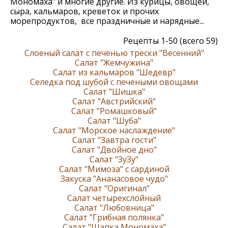
Мономаха" и многие другие. Из курицы, овощей,
сыра, кальмаров, креветок и прочих
морепродуктов, все праздничные и нарядные...
Рецепты 1-50 (всего 59)
Слоеный салат с печенью трески "Весенний"
Салат "Жемчужина"
Салат из кальмаров "Шедевр"
Селедка под шубой с печеными овощами
Cалат "Шишка"
Салат "Австрийский"
Салат "Ромашковый"
Салат "Шуба"
Салат "Морское наслаждение"
Салат "Завтра гости"
Салат "Двойное дно"
Салат "ЗуЗу"
Салат "Мимоза" с сардиной
Закуска "Ананасовое чудо"
Салат "Оригинал"
Салат четырехслойный
Салат "Любовница"
Салат "Грибная полянка"
Салат "Шапка Мономаха"