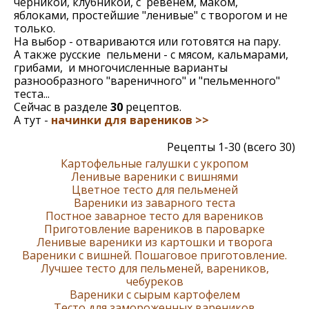
черникой, клубникой, с ревенем, маком,
яблоками, простейшие "ленивые" с творогом и не
только.
На выбор - отвариваются или готовятся на пару.
А также русские пельмени - с мясом, кальмарами,
грибами, и многочисленные варианты
разнообразного "вареничного" и "пельменного"
теста...
Сейчас в разделе
30
рецептов.
А тут -
начинки для вареников >>
Рецепты 1-30 (всего 30)
Картофельные галушки с укропом
Ленивые вареники с вишнями
Цветное тесто для пельменей
Вареники из заварного теста
Постное заварное тесто для вареников
Приготовление вареников в пароварке
Ленивые вареники из картошки и творога
Вареники с вишней. Пошаговое приготовление.
Лучшее тесто для пельменей, вареников,
чебуреков
Вареники с сырым картофелем
Тесто для замороженных вареников