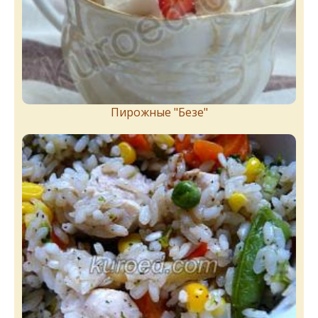
Пирожныe "Бeзe"