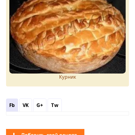
Курник
Fb
VK
G+
Tw