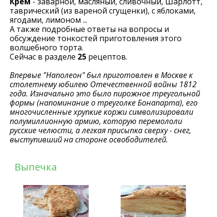
Крем
- заварной, масляный, сливочный, Шарлотт,
таврический (из вареной сгущенки), с яблоками,
ягодами, лимоном ...
А также подробные ответы на вопросы и
обсуждение тонкостей приготовления этого
волшебного торта.
Сейчас в разделе
25
рецептов.
Впервые "Наполеон" был приготовлен в Москве к
столетнему юбилею Отечественной войны 1812
года. Изначально это было пирожное треугольной
формы (напоминание о треуголке Бонапарта), его
многочисленные хрупкие коржи символизировали
полумиллионную армию, которую перемололи
русские челюсти, а легкая присыпка сверху - снег,
выступивший на стороне освободителей.
Выпечка