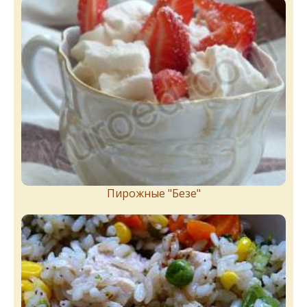
Пирожныe "Бeзe"