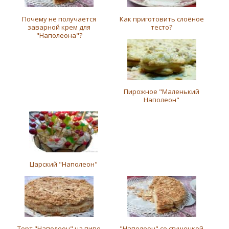
Почему не получается
Как приготовить слоёное
заварной крем для
тесто?
"Наполеона"?
Пирожное "Маленький
Наполеон"
Царский "Наполеон"
Торт "Наполеон" на пиве
"Наполеон" со сгущенкой