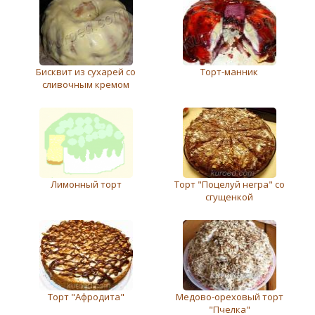
Бисквит из сухарей со
Торт-манник
сливочным кремом
Лимонный торт
Торт "Поцелуй негра" со
сгущенкой
Торт "Афродита"
Медово-ореховый торт
"Пчелка"