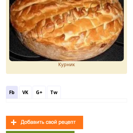
Курник
Fb
VK
G+
Tw