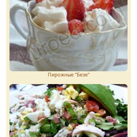
Пирожныe "Бeзe"