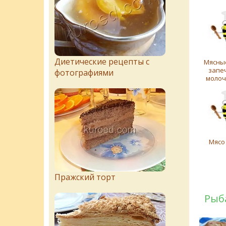
Диетические рецепты с
Мясны
запе
фотографиями
молоч
Мясо
Пражский торт
Рыб