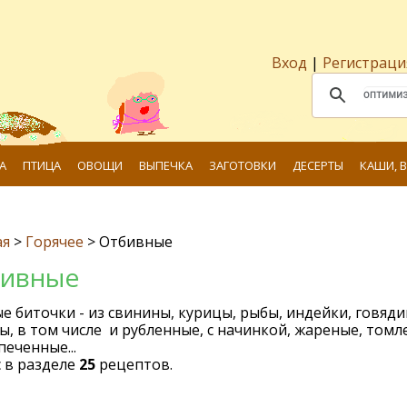
Вход
|
Регистраци
А
ПТИЦА
ОВОЩИ
ВЫПЕЧКА
ЗАГОТОВКИ
ДЕСЕРТЫ
КАШИ, 
ая
>
Горячее
>
Отбивные
ивные
е биточки - из свинины, курицы, рыбы, индейки, говяди
ы, в том числе и рубленные, с начинкой, жареные, том
печенные...
 в разделе
25
рецептов.