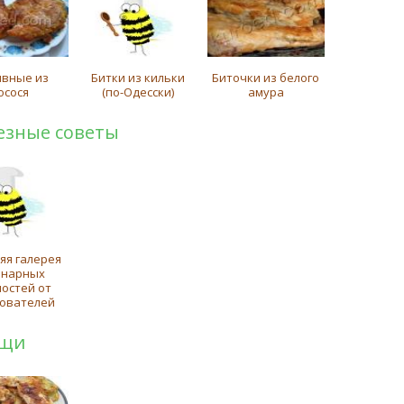
вные из
Битки из кильки
Биточки из белого
осося
(по-Одесски)
амура
езные советы
яя галерея
инарных
ностей от
ователей
щи