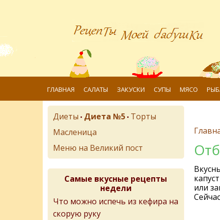
ГЛАВНАЯ
САЛАТЫ
ЗАКУСКИ
СУПЫ
МЯСО
РЫБ
Диеты
Диета №5
Торты
•
•
Главн
Масленица
Отб
Меню на Великий пост
Вкусны
капуст
Самые вкусные рецепты
или за
недели
Сейчас
Что можно испечь из кефира на
скорую руку