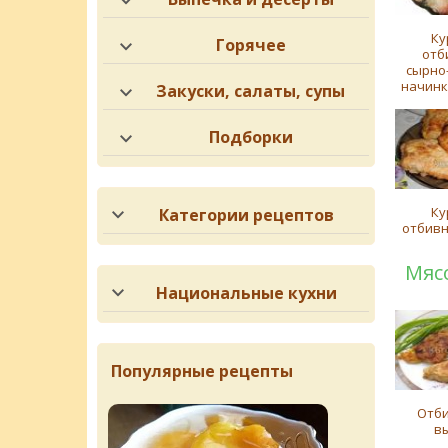
Ку
Горячее
отб
сырно
начинк
Закуски, салаты, супы
Подборки
Ку
Категории рецептов
отбивн
Мяс
Национальные кухни
Популярные рецепты
Отби
в