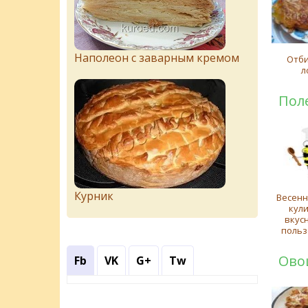
Наполеон с заварным кремом
Отби
л
Пол
Курник
Весенн
кул
вкус
польз
Ово
Fb
VK
G+
Tw