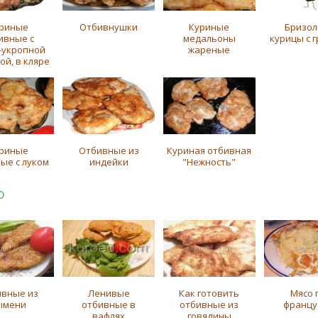
риные
Отбивнушки
Куриные
Бризол
ивные с
медальоны
курицы с 
-укропной
жареные
ой, в кляре
риные
Отбивные из
Куриная отбивная
ые с луком
индейки
"Нежность"
о
вные из
Ленивые
Как готовить
Мясо 
ымени
отбивные в
отбивные из
францу
вафлях
говядины