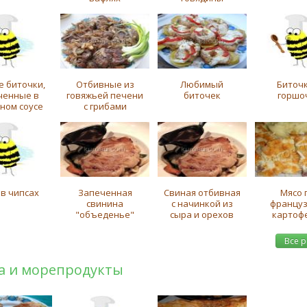
е биточки,
Отбивные из
Любимый
Биточк
ченные в
говяжьей печени
биточек
горшо
ном соусе
с грибами
 в чипсах
Запеченная
Свиная отбивная
Мясо 
свинина
с начинкой из
француз
"объеденье"
сыра и орехов
картоф
Все 
а и морепродукты