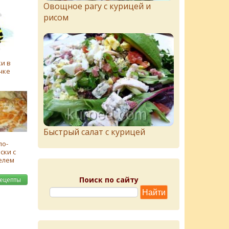
Овощное рагу с курицей и
рисом
и в
чке
Быстрый салат с курицей
по-
ски с
елем
Поиск по сайту
рецепты