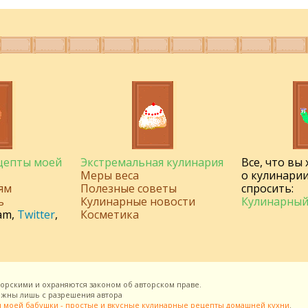
ецепты моей
Экстремальная кулинария
Все, что вы
Меры веса
о кулинарии
ям
Полезные советы
спросить:
ь
Кулинарные новости
Кулинарный
am
,
Twitter
,
Косметика
торскими и охраняются законом об авторском праве.
можны лишь с разрешения
автора
 моей бабушки - простые и вкусные кулинарные рецепты домашней кухни
.