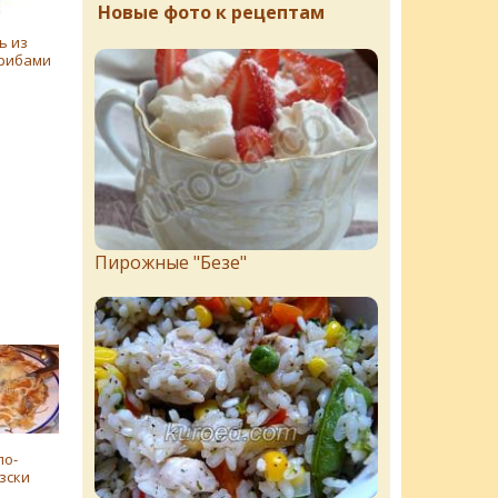
Новые фото к рецептам
ь из
грибами
Пирожныe "Бeзe"
по-
зски