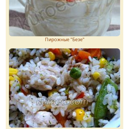
Пирожныe "Бeзe"