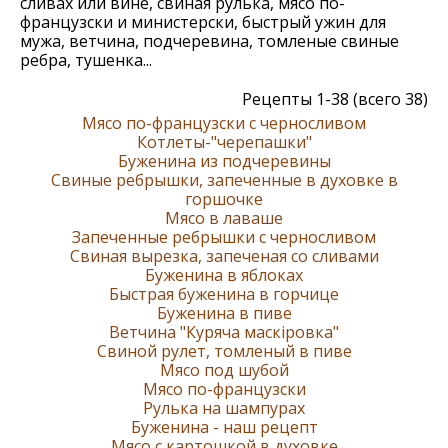
сливах или вине, свиная рулька, мясо по-
французски и министерски, быстрый ужин для
мужа, ветчина, подчеревина, томленые свиные
ребра, тушенка...
Рецепты 1-38 (всего 38)
Мясо по-французски с черносливом
Котлеты-"черепашки"
Буженина из подчеревины
Свиные ребрышки, запеченные в духовке в
горшочке
Мясо в лаваше
Запеченные ребрышки с черносливом
Свиная вырезка, запеченая со сливами
Буженина в яблоках
Быстрая буженина в горчице
Буженина в пиве
Ветчина "Куряча маскіровка"
Свиной рулет, томленый в пиве
Мясо под шубой
Мясо по-французски
Рулька на шампурах
Буженина - наш рецепт
Мясо с картошкой в духовке