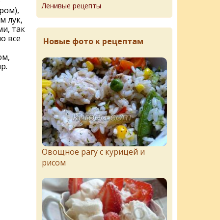
ю
Ленивые рецепты
ром),
м лук,
и, так
о все
Новые фото к рецептам
ом,
р.
Овощное рагу с курицей и
рисом