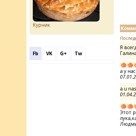
Курник
Комме
Послед
Я всег
Галин
Fb
VK
G+
Tw
а у на
07.01.
a u nas
01.04.
Этот р
лука,к
Людм