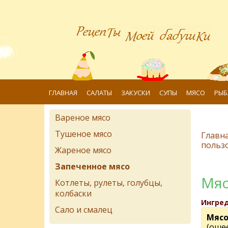
ГЛАВНАЯ
САЛАТЫ
ЗАКУСКИ
СУПЫ
МЯСО
РЫБ
Вареное мясо
Тушеное мясо
Главн
польз
Жареное мясо
Запеченное мясо
Мяс
Котлеты, рулеты, голубцы,
колбаски
Ингре
Сало и смалец
Мяс
(ошее