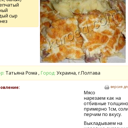
репчатый
ный
дый сыр
нез
р:
Татьяна Рома ,
Город:
Украина, г.Полтава
версия дл
овление:
Мясо
нарезаем как на
отбивные толщин
примерно 1см, сол
перчим по вкусу.
Выкладываем на