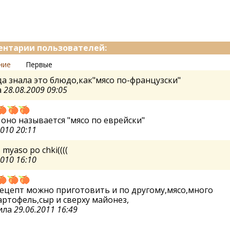
нтарии пользователей:
ние
Первые
да знала это блюдо,как"мясо по-французски"
а
28.08.2009 09:05
с оно называется "мясо по еврейски"
2010 20:11
 myaso po chki((((
2010 16:10
ецепт можно приготовить и по другому,мясо,много
артофель,сыр и сверху майонез,
ила
29.06.2011 16:49