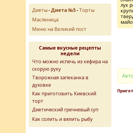
лук 
Диеты
Диета №5
Торты
круп
•
•
твер
Масленица
майо
Меню на Великий пост
Самые вкусные рецепты
недели
Что можно испечь из кефира на
скорую руку
Авто
Творожная запеканка в
духовке
Пригот
Как приготовить Киевский
торт
Диетический гречневый суп
Как солить и вялить рыбу