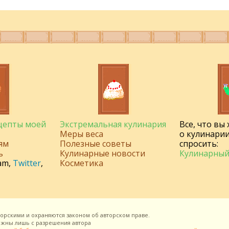
ецепты моей
Экстремальная кулинария
Все, что вы
Меры веса
о кулинарии
ям
Полезные советы
спросить:
ь
Кулинарные новости
Кулинарный
am
,
Twitter
,
Косметика
торскими и охраняются законом об авторском праве.
можны лишь с разрешения
автора