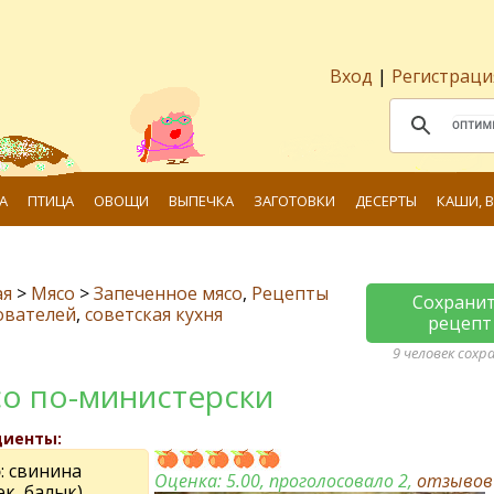
Вход
|
Регистраци
А
ПТИЦА
ОВОЩИ
ВЫПЕЧКА
ЗАГОТОВКИ
ДЕСЕРТЫ
КАШИ, 
ая
>
Мясо
>
Запеченное мясо
,
Рецепты
Сохрани
ователей
,
советская кухня
рецепт
9 человек сохр
о по-министерски
диенты:
о
: свинина
Оценка:
5.00
, проголосовало 2,
отзыво
к, балык)