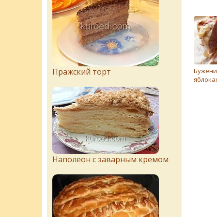
Пражский торт
Бужени
яблока
Наполеон с заварным кремом