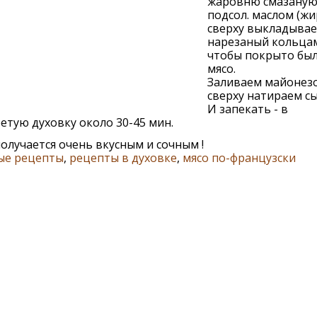
жаровню смазану
подсол. маслом (жи
сверху выкладывае
нарезаный кольцам
чтобы покрыто был
мясо.
Заливаем майонез
сверху натираем сы
И запекать - в
етую духовку около 30-45 мин.
олучается очень вкусным и сочным !
ые рецепты
,
рецепты в духовке
,
мясо по-французски