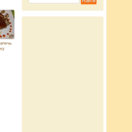
запечь
ьку