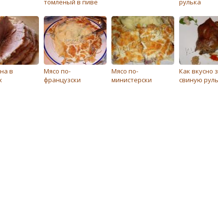
томленый в пиве
рулька
на в
Мясо по-
Мясо по-
Как вкусно 
х
французски
министерски
свиную рул