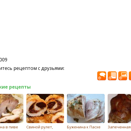
2009
тесь рецептом с друзьями:
жие рецепты
на в пиве
Свиной рулет,
Буженина к Пасхе
Запеченная