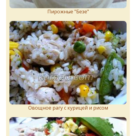
Пирожныe "Бeзe"
Овощное рагу с курицей и рисом