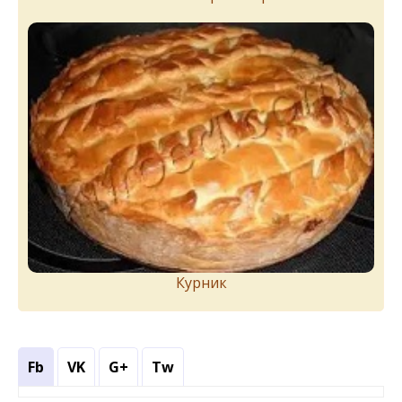
Курник
Fb
VK
G+
Tw