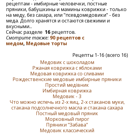
рецептам - имбирные человечки, постные
пряники, бабушкины и мамины коврижки - только
на меду, без сахара, или "псевдомедовики" - без
меда. Долго хранятся и остаются свежими и
вкусными...
Сейчас разделе
16
рецептов.
Смотрите также:
90 рецептов с
медом
,
Медовые торты
Рецепты 1-16 (всего 16)
Медовик с шоколадом
Ржаная коврижка с яблоками
Медовая коврижка со сливами
Рождественские медовые имбирные пряники
Простий медівник
Имбирная коврижка
Мeдовик - 3
Что можно испечь из 2-х яиц, 2-х стаканов муки,
стакана подсолнечного масла и стакана сахара
Постный медовый пряник
Морковный пирог
Пряники "Забава"
Медовик классический