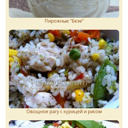
Пирожныe "Бeзe"
Овощное рагу с курицей и рисом