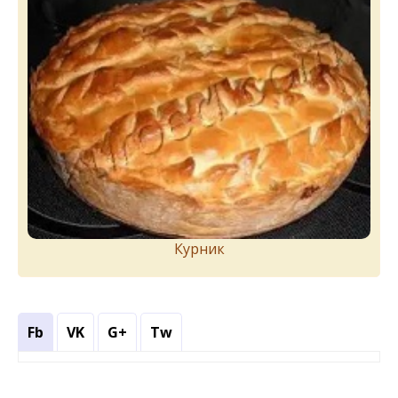
Курник
Fb
VK
G+
Tw