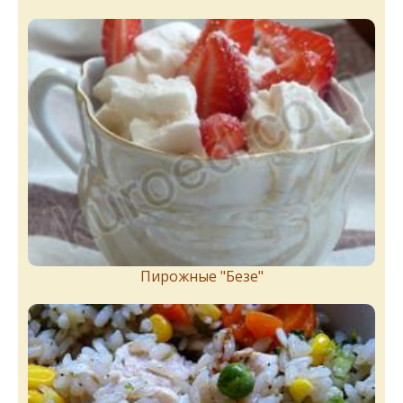
Пирожныe "Бeзe"