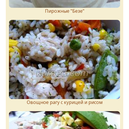
Пирожныe "Бeзe"
Овощное рагу с курицей и рисом