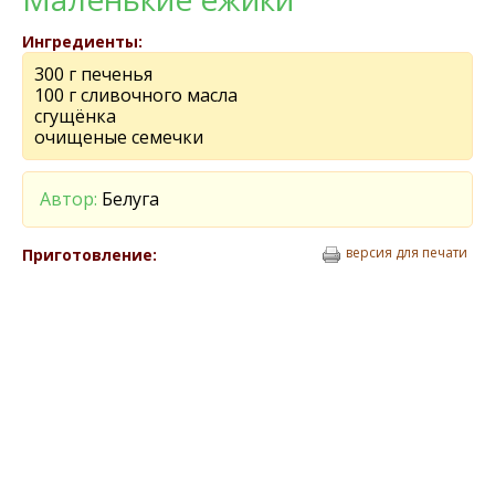
Ингредиенты:
300 г печенья
100 г сливочного масла
сгущёнка
очищеные семечки
Автор:
Белуга
версия для печати
Приготовление: