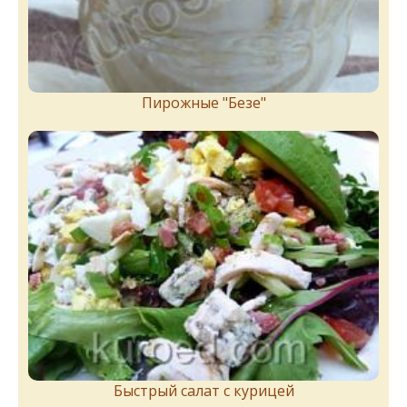
Пирожныe "Бeзe"
Быстрый салат с курицей