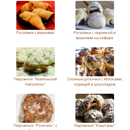
Рогалики с вишнями
Рогалики с черникой и
вишнями на кефире
Пирожное "Маленький
Слоеные розочки с яблоками,
Наполеон"
корицей и шоколадом
Пирожные "Розочки " с
Пирожные "Каштаны"