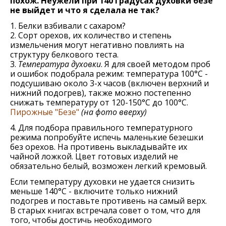
похож. Неужели при 140 градусах духовки безе
не выйдет и что я сделала не так?
1. Белки взбивали с сахаром?
2. Сорт орехов, их количество и степень
измельчения могут негативно повлиять на
структуру белкового теста.
3.
Температура духовки
. Я для своей методом проб
и ошибок подобрала режим: температура 100°С -
подсушиваю около 3-х часов (включен верхний и
нижний подогрев), также можно постепенно
снижать температуру от 120-150°С до 100°С.
Пирожныe "Бeзe"
(на фото вверху)
4. Для подбора правильного температурного
режима попробуйте испечь маленькие безешки
без орехов. На противень выкладывайте их
чайной ложкой. Цвет готовых изделий не
обязательно белый, возможен легкий кремовый.
Если температуру духовки не удается снизить
меньше 140°С - включите только нижний
подогрев и поставьте противень на самый верх.
В старых книгах встречала совет о том, что для
того, чтобы достичь необходимого