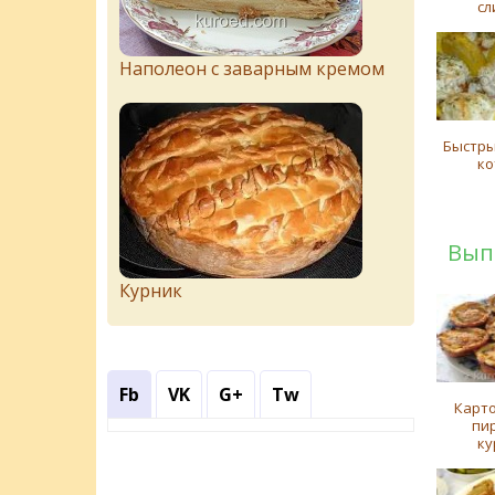
сл
Наполеон с заварным кремом
Быстры
ко
Вып
Курник
Fb
VK
G+
Tw
Карт
пи
ку