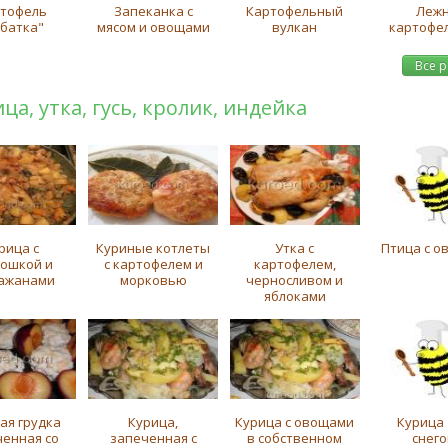
тофель
Запеканка с
Картофельный
Леж
убатка"
мясом и овощами
вулкан
картофе
Все 
ца, утка, гусь, кролик, индейка
рица с
Куриные котлеты
Утка с
Птица с о
тошкой и
с картофелем и
картофелем,
ажанами
морковью
черносливом и
яблоками
ая грудка
Курица,
Курица с овощами
Курица 
ченная со
запеченная с
в собственном
снего