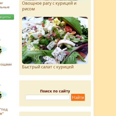
Овощное рагу с курицей и
ни
льные
рисом
рецепты
вощами
Быстрый салат с курицей
Поиск по сайту
"под
м"