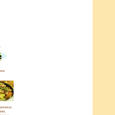
ама
винина
ами,