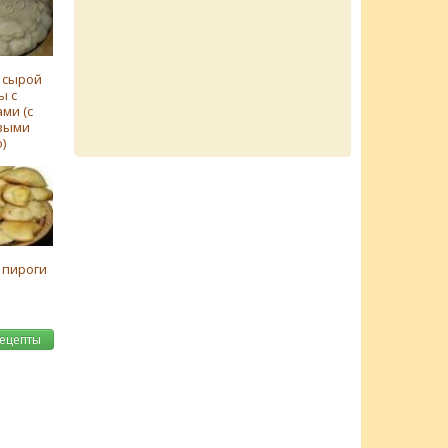
 сырой
ы с
ми (с
выми
)
 пироги
рецепты