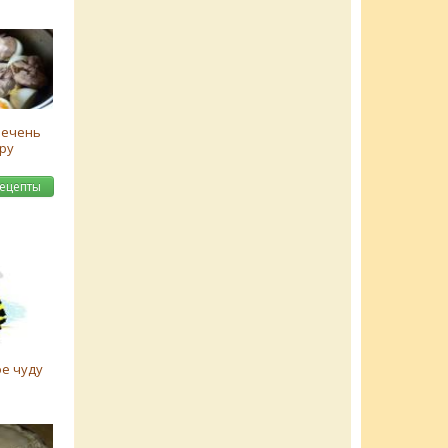
печень
ру
рецепты
е чуду