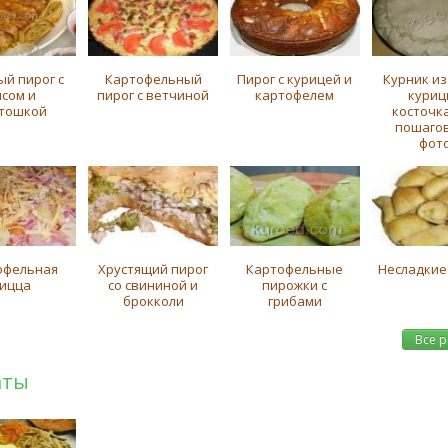
ый пирог с
Картофельный
Пирог с курицей и
Курник из
ясом и
пирог с ветчиной
картофелем
куриц
тошкой
косточка
пошаго
фото
офельная
Хрустящий пирог
Картофельные
Несладкие
ицца
со свининой и
пирожки с
брокколи
грибами
Все 
аты