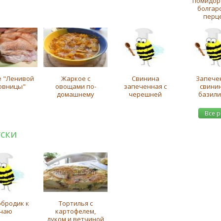
помидор
болгар
перц
 "Ленивой
Жаркое с
Свинина
Запече
овницы"
овощами по-
запеченная с
свинин
домашнему
черешней
базил
Все 
уски
рбродик к
Тортилья с
чаю
картофелем,
луком и ветчиной