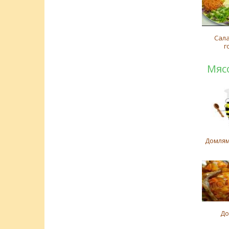
Сал
г
Мяс
Домлям
До