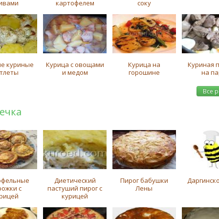
ивами
картофелем
соку
е куриные
Курица с овощами
Курица на
Куриная 
тлеты
и медом
горошине
на па
Все 
ечка
офельные
Диетический
Пирог бабушки
Даргинско
рожки с
пастуший пирог с
Лены
рицей
курицей