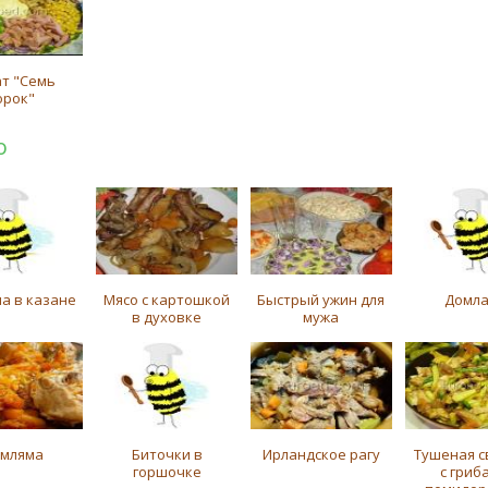
ат "Семь
орок"
о
а в казане
Мясо с картошкой
Быстрый ужин для
Домл
в духовке
мужа
мляма
Биточки в
Ирландское рагу
Тушеная с
горшочке
с гриб