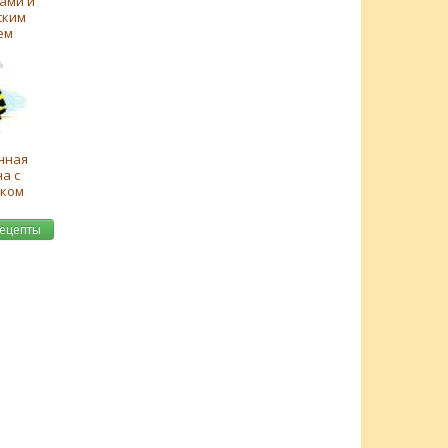
ами и
ским
ем
нная
а с
иком
рецепты