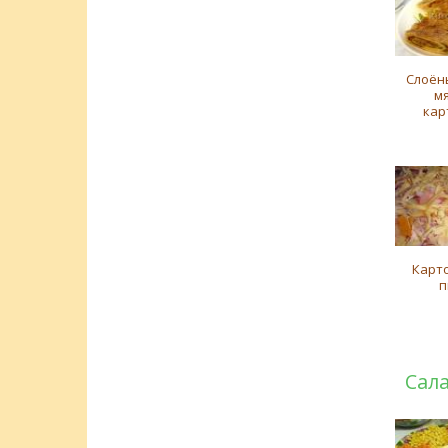
Слоён
м
кар
Карт
п
Сал