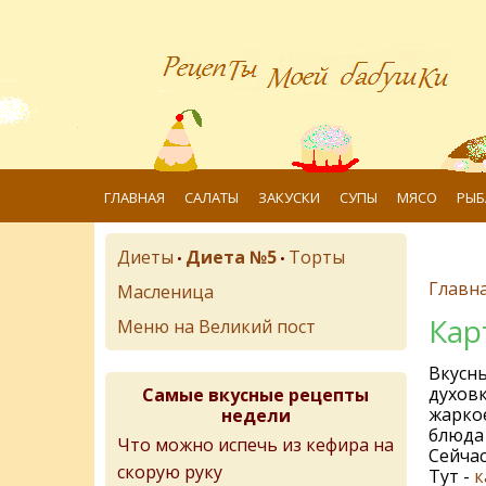
ГЛАВНАЯ
САЛАТЫ
ЗАКУСКИ
СУПЫ
МЯСО
РЫБ
Диеты
Диета №5
Торты
•
•
Главн
Масленица
Кар
Меню на Великий пост
Вкусны
духовк
Самые вкусные рецепты
жаркое
недели
блюда 
Что можно испечь из кефира на
Сейчас
скорую руку
Тут -
к