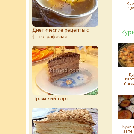
Кар
"З
Диетические рецепты с
Кури
фотографиями
Ку
кар
бакл
Пражский торт
Курин
запе