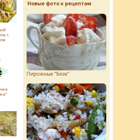
Новые фото к рецептам
ный
ль с
ном
Пирожныe "Бeзe"
анка
ка"