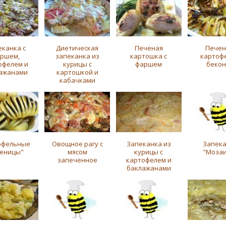
еканка с
Диетическая
Печеная
Пече
ршем,
запеканка из
картошка с
картофе
офелем и
курицы с
фаршем
беко
ажанами
картошкой и
кабачками
офельные
Овощное рагу с
Запеканка из
Запек
сеницы"
мясом
курицы с
"Мозаи
запеченное
картофелем и
баклажанами