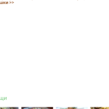
шки >>
щи