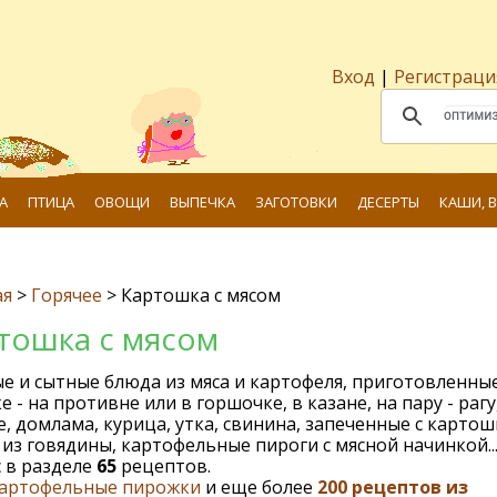
Вход
|
Регистраци
А
ПТИЦА
ОВОЩИ
ВЫПЕЧКА
ЗАГОТОВКИ
ДЕСЕРТЫ
КАШИ, 
ая
>
Горячее
>
Картошка с мясом
тошка с мясом
е и сытные блюда из мяса и картофеля, приготовленны
е - на противне или в горшочке, в казане, на пару - рагу
, домлама, курица, утка, свинина, запеченные с картош
из говядины, картофельные пироги с мясной начинкой..
 в разделе
65
рецептов.
артофельные пирожки
и еще более
200 рецептов из