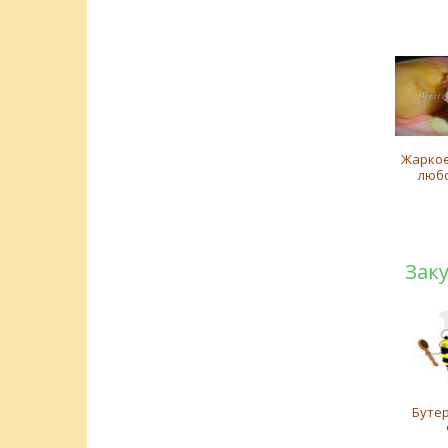
Жаркое
люб
Зак
Буте