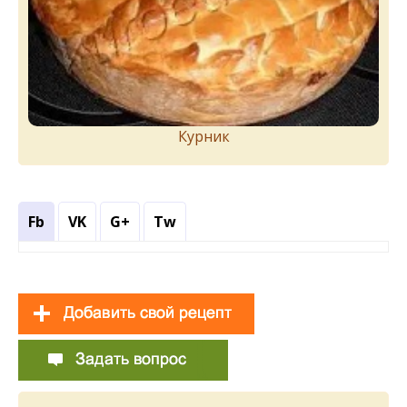
Курник
Fb
VK
G+
Tw