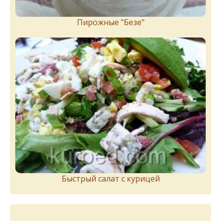
Пирожныe "Бeзe"
Быстрый салат с курицей