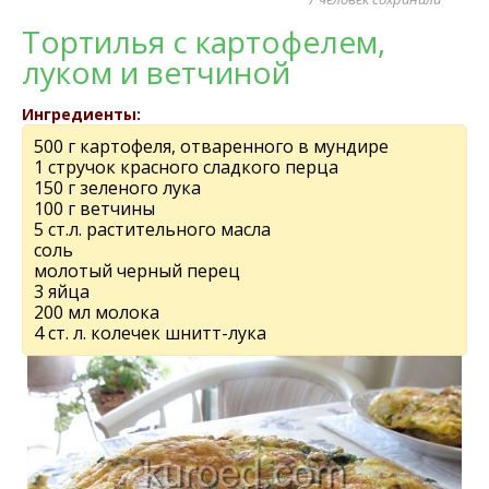
Тортилья с картофелем,
луком и ветчиной
Ингредиенты:
500 г картофеля, отваренного в мундире
1 стручок красного сладкого перца
150 г зеленого лука
100 г ветчины
5 ст.л. растительного масла
соль
молотый черный перец
3 яйца
200 мл молока
4 ст. л. колечек шнитт-лука