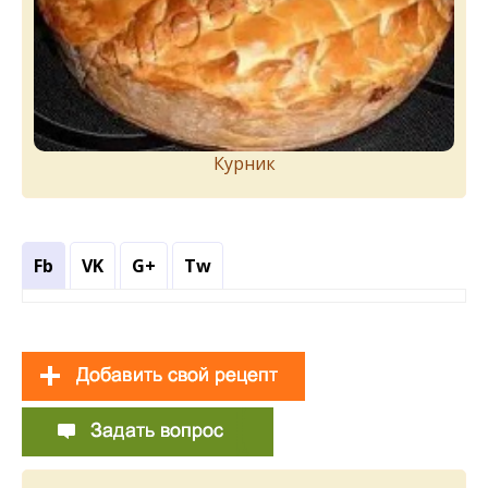
Курник
Fb
VK
G+
Tw