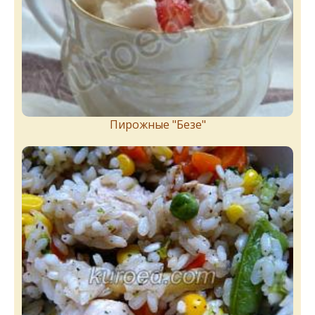
Пирожныe "Бeзe"