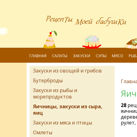
ГЛАВНАЯ
САЛАТЫ
ЗАКУСКИ
СУПЫ
МЯСО
РЫБ
Закуски из овощей и грибов
Бутерброды
Главн
Закуски из рыбы и
Яич
морепродуктов
28
рец
Яичницы, закуски из сыра,
яичниц
яиц
дереве
Закуски из мяса и птицы
рулет,
Омлеты