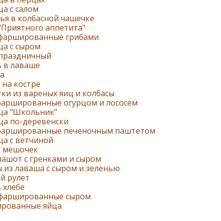
а с салом
ья в колбасной чашечке
"Приятного аппетита"
 фаршированные грибами
ца с сыром
 праздничный
ь в лаваше
а
 на костре
ки из вареных яиц и колбасы
фаршированные огурцом и лососем
ца "Школьник"
ца по-деревенски
фаршированные печеночным паштетом
ца с ветчиной
в мешочек
ашот с гренками и сыром
 из лаваша с сыром и зеленью
й рулет
 хлебе
 фаршированные сыром
рованные яйца