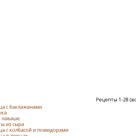
Рецепты 1-28 (вс
ца с баклажанами
ука
в лаваше
ы из сыра
ца с колбасой и помидорами
ца в перцах