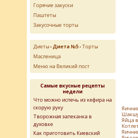
Горячие закуски
Паштеты
Закусочные торты
Диеты
Диета №5
Торты
•
•
Масленица
Меню на Великий пост
Самые вкусные рецепты
недели
Что можно испечь из кефира на
скорую руку
Яични
Шакш
Творожная запеканка в
Яйца 
духовке
Котлет
Яични
Как приготовить Киевский
Яични