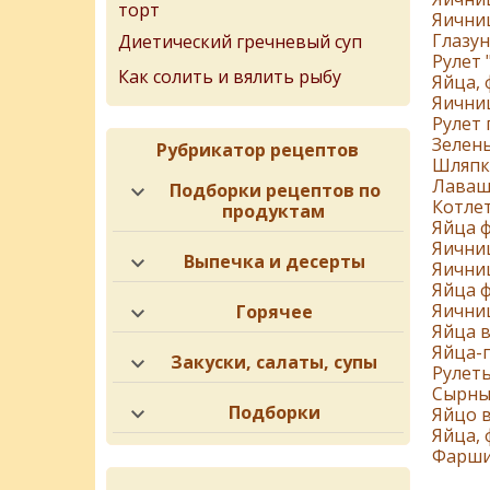
торт
Яичниц
Глазун
Диетический гречневый суп
Рулет 
Как солить и вялить рыбу
Яйца,
Яични
Рулет
Зелен
Рубрикатор рецептов
Шляпк
Лаваш
Подборки рецептов по
Котлет
продуктам
Яйца 
Яични
Выпечка и десерты
Яични
Яйца 
Яични
Горячее
Яйца 
Яйца-п
Закуски, салаты, супы
Рулеты
Сырны
Подборки
Яйцо в
Яйца,
Фарши