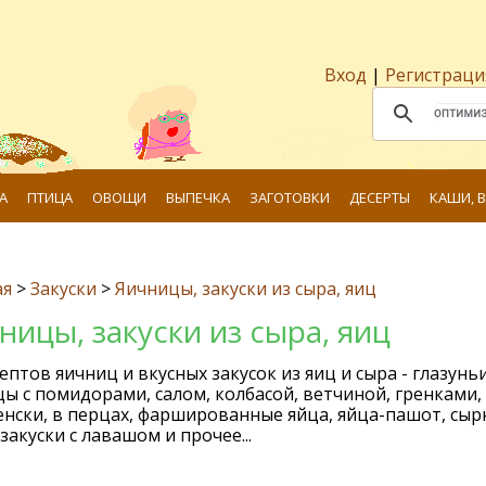
Вход
|
Регистраци
А
ПТИЦА
ОВОЩИ
ВЫПЕЧКА
ЗАГОТОВКИ
ДЕСЕРТЫ
КАШИ, 
ая
>
Закуски
>
Яичницы, закуски из сыра, яиц
ницы, закуски из сыра, яиц
ептов яичниц и вкусных закусок из яиц и сыра - глазуньи
ы с помидорами, салом, колбасой, ветчиной, гренками, 
нски, в перцах, фаршированные яйца, яйца-пашот, сы
 закуски с лавашом и прочее...