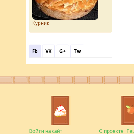
Курник
Fb
VK
G+
Tw
Войти на сайт
О проекте "Р