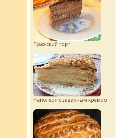
Пражский торт
Наполеон с заварным кремом