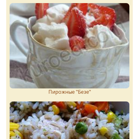
Пирожныe "Бeзe"