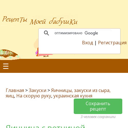
Вход
|
Регистрация
☰
Главная
>
Закуски
>
Яичницы, закуски из сыра,
яиц
,
На скорую руку
,
украинская кухня
Сохранить
рецепт
3 человек сохранили
Яичница с ветчиной