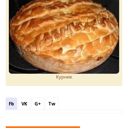
Курник
Fb
VK
G+
Tw