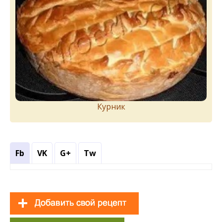
Курник
Fb
VK
G+
Tw