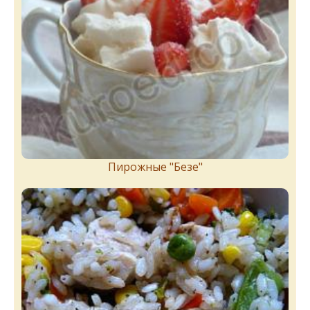
Пирожныe "Бeзe"