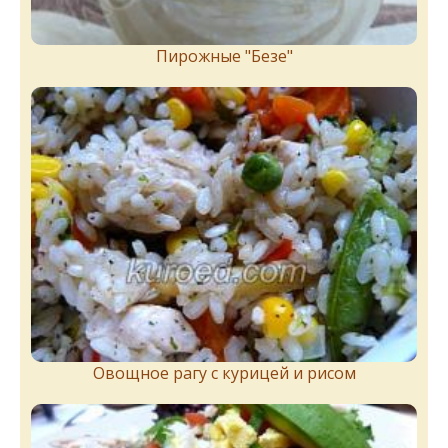
Пирожныe "Бeзe"
Овощное рагу с курицей и рисом