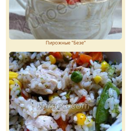
Пирожныe "Бeзe"