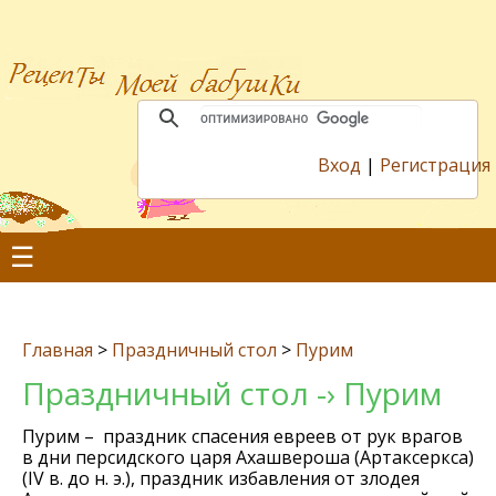
Вход
|
Регистрация
☰
Главная
>
Праздничный стол
>
Пурим
Праздничный стол -› Пурим
Пурим – праздник спасения евреев от рук врагов
в дни персидского царя Ахашвероша (Артаксеркса)
(IV в. до н. э.), праздник избавления от злодея