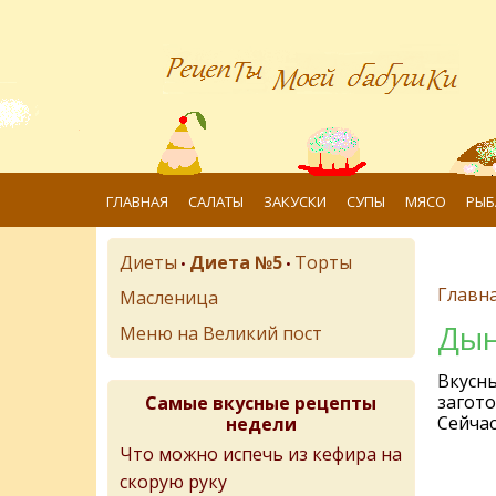
ГЛАВНАЯ
САЛАТЫ
ЗАКУСКИ
СУПЫ
МЯСО
РЫБ
Диеты
Диета №5
Торты
•
•
Главн
Масленица
Ды
Меню на Великий пост
Вкусны
загото
Самые вкусные рецепты
Сейчас
недели
Что можно испечь из кефира на
скорую руку