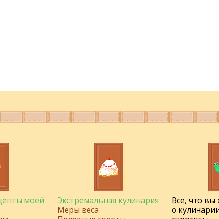
ецепты моей
Экстремальная кулинария
Все, что вы
Меры веса
о кулинарии
ям
Полезные советы
спросить: