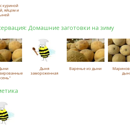
 с куриной
й, яйцом и
ыней
сервация: Домашние заготовки на зиму
Дыни
Дыня
Варенье из дыни
Маринов
вированные
замороженная
дын
Осень"
метика