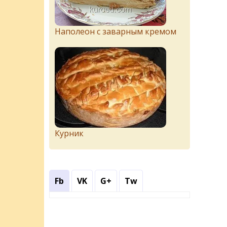
Наполеон с заварным кремом
Курник
Fb
VK
G+
Tw