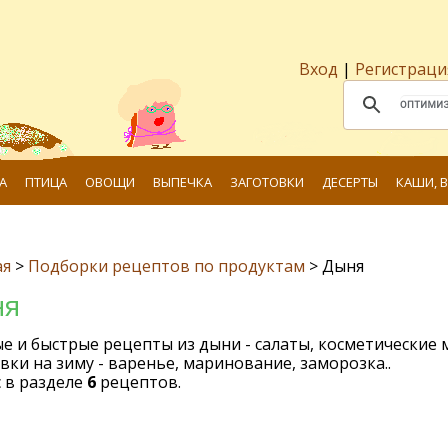
Вход
|
Регистраци
А
ПТИЦА
ОВОЩИ
ВЫПЕЧКА
ЗАГОТОВКИ
ДЕСЕРТЫ
КАШИ, 
ая
>
Подборки рецептов по продуктам
>
Дыня
ня
е и быстрые рецепты из дыни - салаты, косметические 
вки на зиму - варенье, маринование, заморозка..
 в разделе
6
рецептов.