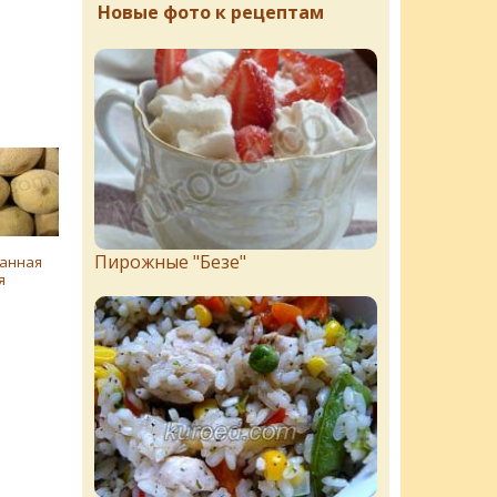
Новые фото к рецептам
Пирожныe "Бeзe"
анная
я