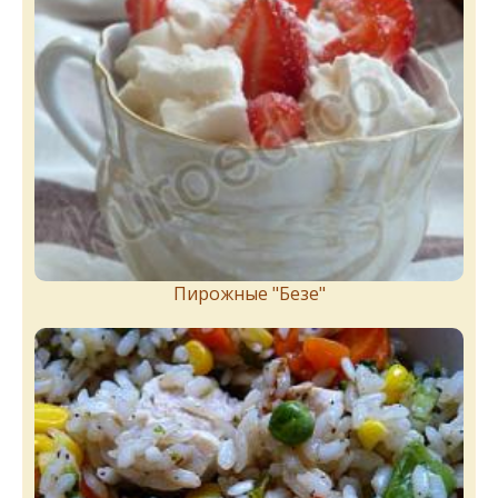
Пирожныe "Бeзe"