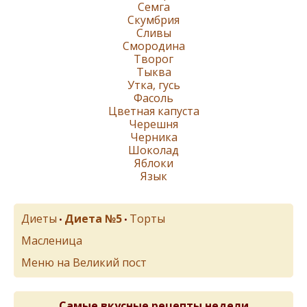
Семга
Скумбрия
Сливы
Смородина
Творог
Тыква
Утка, гусь
Фасоль
Цветная капуста
Черешня
Черника
Шоколад
Яблоки
Язык
Диеты
Диета №5
Торты
•
•
Масленица
Меню на Великий пост
Самые вкусные рецепты недели