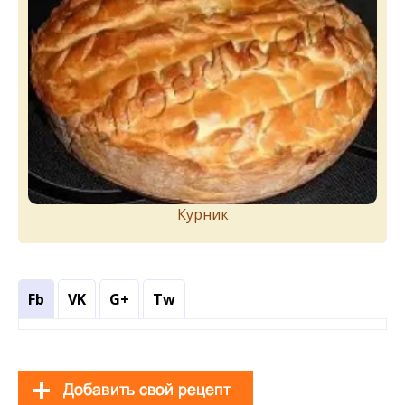
Курник
Fb
VK
G+
Tw