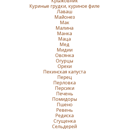
Крыжовник
Куриные грудки, куриное филе
Лаваш
Майонез
Мак
Малина
Манка
Маца
Мед
Мидии
Овсянка
Огурцы
Орехи
Пекинская капуста
Перец
Перловка
Персики
Печень
Помидоры
Пшено
Ревень
Редиска
Сгущенка
Сельдерей