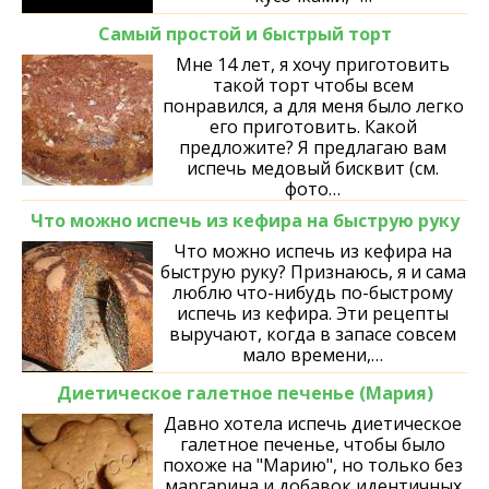
Самый простой и быстрый торт
Мне 14 лет, я хочу приготовить
такой торт чтобы всем
понравился, а для меня было легко
его приготовить. Какой
предложите? Я предлагаю вам
испечь медовый бисквит (см.
фото…
Что можно испечь из кефира на быструю руку
Что можно испечь из кефира на
быструю руку? Признаюсь, я и сама
люблю что-нибудь по-быстрому
испечь из кефира. Эти рецепты
выручают, когда в запасе совсем
мало времени,…
Диетическое галетное печенье (Мария)
Давно хотела испечь диетическое
галетное печенье, чтобы было
похоже на "Марию", но только без
маргарина и добавок идентичных