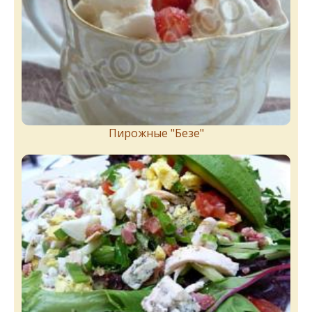
Пирожныe "Бeзe"