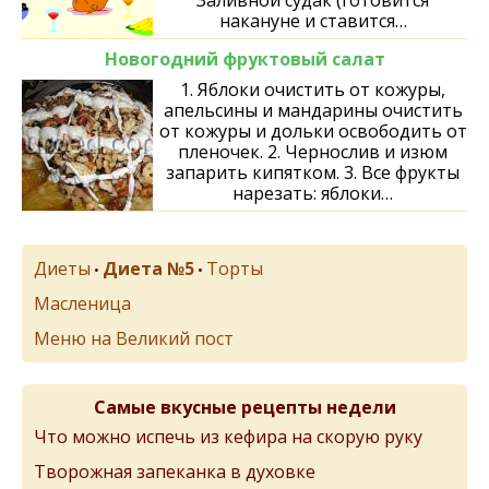
Заливной судак (готовится
накануне и ставится…
Новогодний фруктовый салат
1. Яблоки очистить от кожуры,
апельсины и мандарины очистить
от кожуры и дольки освободить от
плeночeк. 2. Чернослив и изюм
запарить кипятком. 3. Всe фрукты
нарeзать: яблоки…
Диеты
Диета №5
Торты
•
•
Масленица
Меню на Великий пост
Самые вкусные рецепты недели
Что можно испечь из кефира на скорую руку
Творожная запеканка в духовке