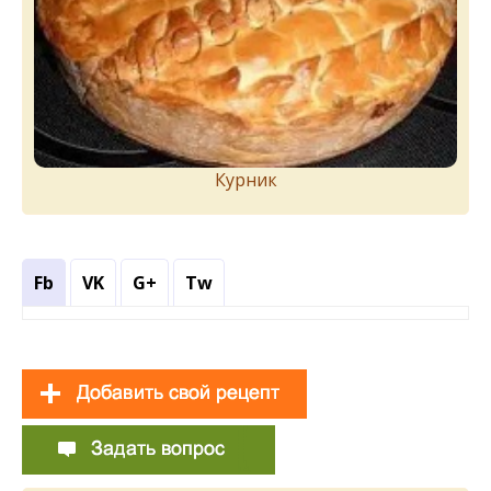
Курник
Fb
VK
G+
Tw