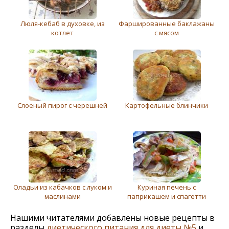
Люля-кебаб в духовке, из
Фаршированные баклажаны
котлет
с мясом
Слоеный пирог с черешней
Картофельные блинчики
Оладьи из кабачков с луком и
Куриная печень с
маслинами
паприкашем и спагетти
Нашими читателями добавлены новые рецепты в
разделы
диетического питания для диеты №5
и