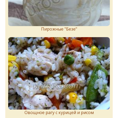
Пирожныe "Бeзe"
Овощное рагу с курицей и рисом