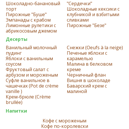
Шоколадно-банановый
"Сердечки"
торт
Шоколадные кексики с
Пирожные "Буше"
клубникой и взбитыми
Эмпанады с крабом
сливками
Лимонные рулетики с
Пирожныe "Бeзe"
абрикосовым джемом
Десерты
Ванильный молочный
Снежки (Oeufs à la neige)
пудинг
Печеные яблоки с
Яблоки с ванильным
карамелью
соусом
Малина в белковом
Фруктовый салат с
креме
арбузом и мороженым
Черничный флан
Суфле ванильное в
Вишня в шоколаде
чашечках (Pot de crème
Баварский крем с
vanille )
малиной
Крем-брюле (Crème
brullée)
Напитки
Кофе с мороженым
Кофе по-королевски