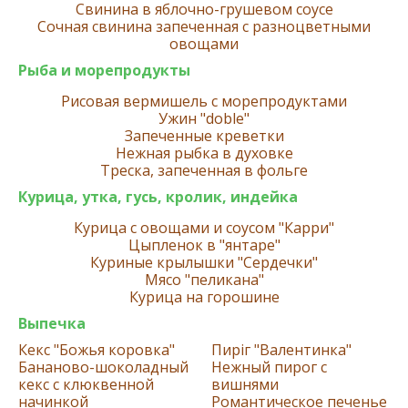
Свинина в яблочно-грушевом соусе
Сочная свинина запеченная с разноцветными
овощами
Рыба и морепродукты
Рисовая вермишель с морепродуктами
Ужин "doble"
Запеченные креветки
Нежная рыбка в духовке
Треска, запеченная в фольге
Курица, утка, гусь, кролик, индейка
Курица с овощами и соусом "Карри"
Цыпленок в "янтаре"
Куриные крылышки "Сердечки"
Мясо "пеликана"
Курица на горошине
Выпечка
Кекс "Божья коровка"
Пиріг "Валентинка"
Бананово-шоколадный
Нежный пирог с
кекс с клюквенной
вишнями
начинкой
Романтическое печенье