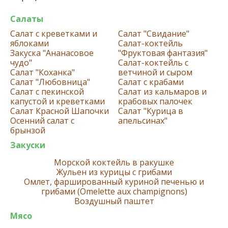
Салаты
Салат с креветками и
Салат "Свидание"
яблоками
Салат-коктейль
Закуска "Ананасовое
"Фруктовая фантазия"
чудо"
Салат-коктейль с
Салат "Коханка"
ветчиной и сыром
Салат "Любовница"
Салат с крабами
Салат с пекинской
Салат из кальмаров и
капустой и креветками
крабовых палочек
Салат Красной Шапочки
Салат "Курица в
Осенний салат с
апельсинах"
брынзой
Закуски
Морской коктейль в ракушке
Жульен из курицы с грибами
Омлет, фаршированный куриной печенью и
грибами (Omelette aux champignons)
Воздушный паштет
Мясо