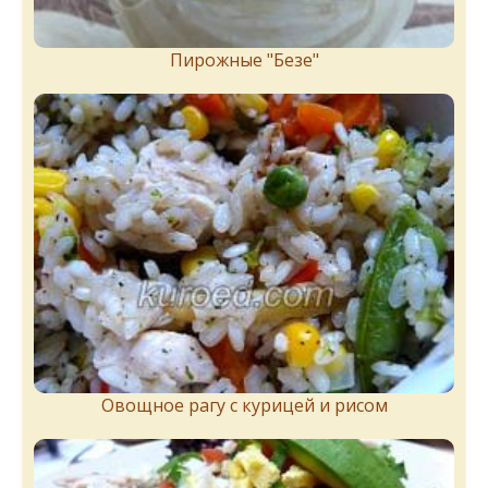
Пирожныe "Бeзe"
Овощное рагу с курицей и рисом