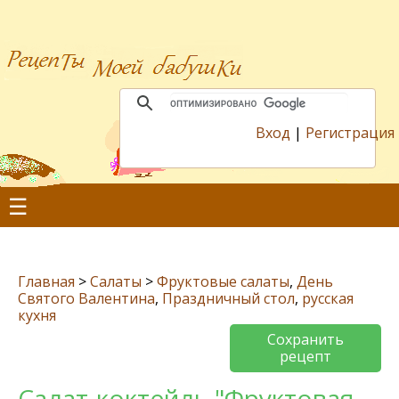
Вход
|
Регистрация
☰
Главная
>
Салаты
>
Фруктовые салаты
,
День
Святого Валентина
,
Праздничный стол
,
русская
кухня
Сохранить
рецепт
Салат-коктейль "Фруктовая