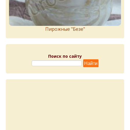
Пирожныe "Бeзe"
Поиск по сайту