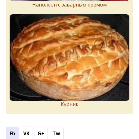
Наполеон с заварным кремом
Курник
Fb
VK
G+
Tw