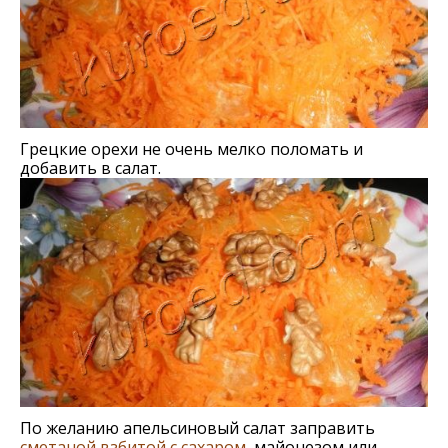
Грецкие орехи не очень мелко поломать и
добавить в салат.
По желанию апельсиновый салат заправить
сметаной взбитой с сахаром
, майонезом или