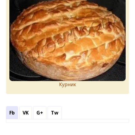
Курник
Fb
VK
G+
Tw