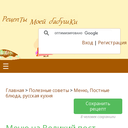
Вход
|
Регистрация
☰
Главная
>
Полезные советы
>
Меню
,
Постные
блюда
,
русская кухня
Сохранить
рецепт
8 человек сохранили
Меню на Великий пост