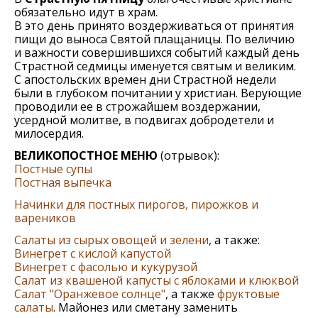
обязательно идут в храм.
В это день принято воздерживаться от принятия
пищи до выноса Святой плащаницы. По величию
и важности совершившихся событий каждый день
Страстной седмицы именуется святым и великим.
С апостольских времен дни Страстной недели
были в глубоком почитании у христиан. Верующие
проводили ее в строжайшем воздержании,
усердной молитве, в подвигах добродетели и
милосердия.
ВЕЛИКОПОСТНОЕ МЕНЮ
(отрывок):
Постные супы
Постная выпечка
Начинки для постных пирогов, пирожков и
вареников
Салаты из сырых овощей и зелени
, а также:
Винегрет с кислой капустой
Винегрет с фасолью и кукурузой
Салат из квашеной капусты с яблоками и клюквой
Салат "Оранжевое солнце"
, а также
фруктовые
салаты
. Майонез или сметану заменить