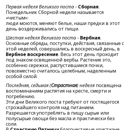
Первая неделя Великого поста
-
Сборная
.
Понедельник Сборной недели называется
«чистым»:
люди моются, меняют белье, наши предки в этот
день воздерживались от пищи.
Шестая неделя Великого поста
-
Вербная
.
Основные обряды, поступки, действия, связанные с
этой неделей, совершались в воскресный день, в
Вербное воскресение
. Весь этот день проходит
под знаком освященной вербы. Растение это,
особенно сережки, распустившиеся почки,
повсеместно считалось целебным, наделенным
особой силой.
Последняя, седьмая (
Страстная
) неделя
посвящена
воспоминаниям распятия на кресте, смерти и
погребению.
Эти дни Великого поста требуют от постящегося
строжайшего контроля над питанием.
Разрешается употреблять в пищу сырые или
полусырые овощи без масла и практически без
соли.
В
Страстную Пятницу
благочестивые христиане