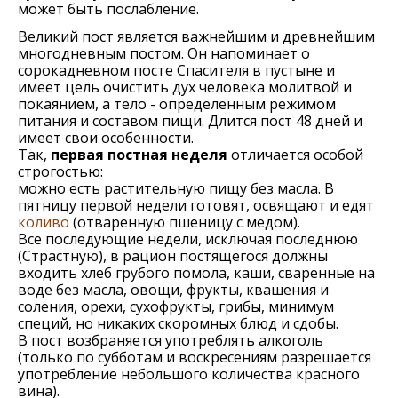
может быть послабление.
Великий пост является важнейшим и древнейшим
многодневным постом. Он напоминает о
сорокадневном посте Спасителя в пустыне и
имеет цель очистить дух человека молитвой и
покаянием, а тело - определенным режимом
питания и составом пищи. Длится пост 48 дней и
имеет свои особенности.
Так,
первая постная неделя
отличается особой
строгостью:
можно есть растительную пищу без масла. В
пятницу первой недели готовят, освящают и едят
коливо
(отваренную пшеницу с медом).
Все последующие недели, исключая последнюю
(Страстную), в рацион постящегося должны
входить хлеб грубого помола, каши, сваренные на
воде без масла, овощи, фрукты, квашения и
соления, орехи, сухофрукты, грибы, минимум
специй, но никаких скоромных блюд и сдобы.
В пост возбраняется употреблять алкоголь
(только по субботам и воскресениям разрешается
употребление небольшого количества красного
вина).