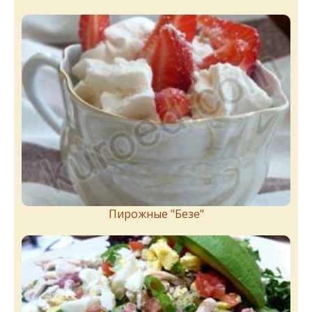
Пирожныe "Бeзe"