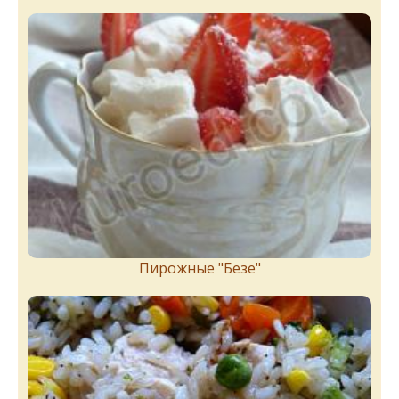
Пирожныe "Бeзe"