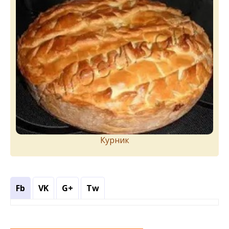
Курник
Fb
VK
G+
Tw