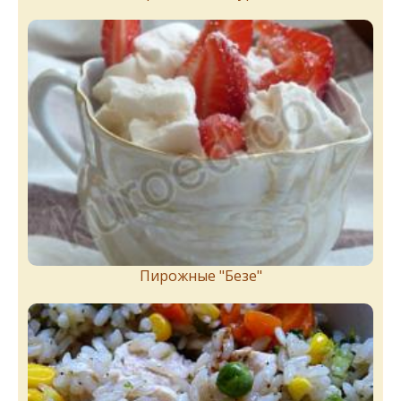
Пирожныe "Бeзe"