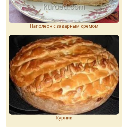
Наполеон с заварным кремом
Курник