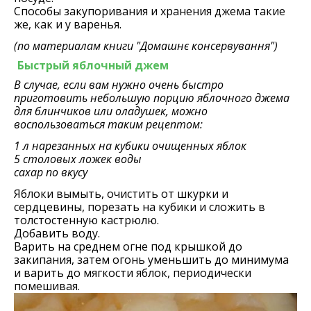
Способы закупоривания и хранения джема такие
же, как и у варенья.
(по материалам книги
"Домашнє консервування"
)
Быстрый яблочный джем
В случае, если вам нужно очень быстро
приготовить небольшую порцию яблочного джема
для блинчиков или оладушек, можно
воспользоваться таким рецептом:
1 л нарезанных на кубики очищенных яблок
5 столовых ложек воды
сахар по вкусу
Яблоки вымыть, очистить от шкурки и
сердцевины, порезать на кубики и сложить в
толстостенную кастрюлю.
Добавить воду.
Варить на среднем огне под крышкой до
закипания, затем огонь уменьшить до минимума
и варить до мягкости яблок, периодически
помешивая.