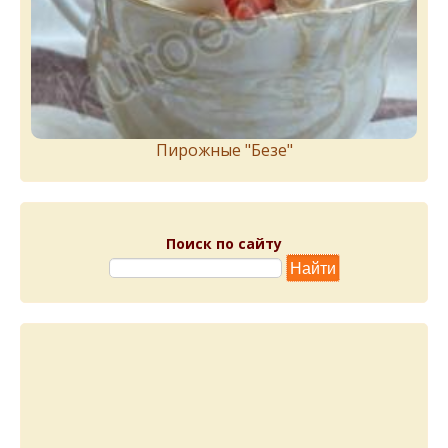
Пирожныe "Бeзe"
Поиск по сайту