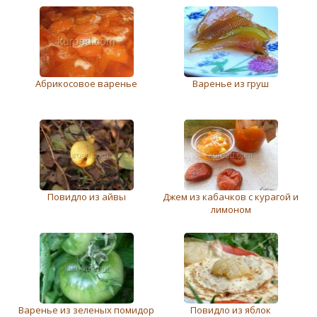
Абрикосовое варенье
Варенье из груш
Повидло из айвы
Джем из кабачков с курагой и
лимоном
Варенье из зеленых помидор
Повидло из яблок