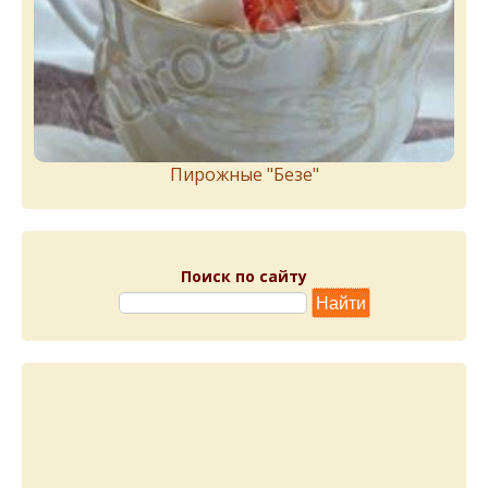
Пирожныe "Бeзe"
Поиск по сайту