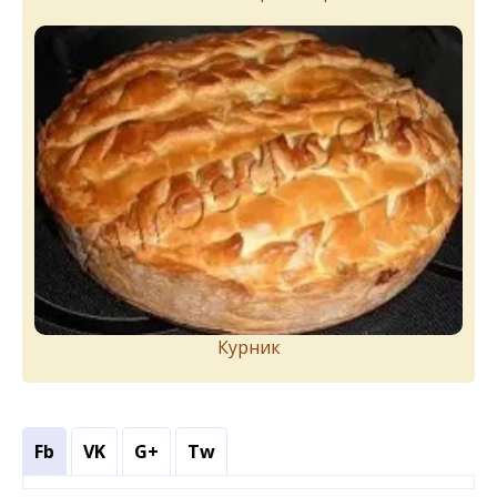
Курник
Fb
VK
G+
Tw