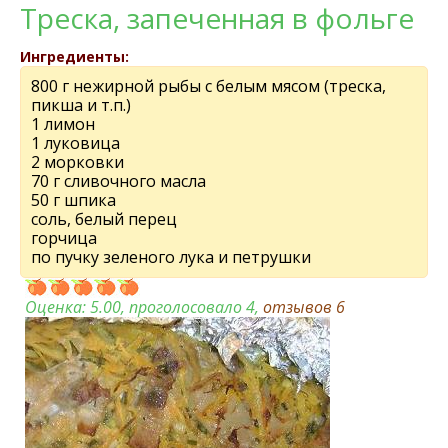
Треска, запеченная в фольге
Ингредиенты:
800 г нежирной рыбы с белым мясом (треска,
пикша и т.п.)
1 лимон
1 луковица
2 морковки
70 г сливочного масла
50 г шпика
соль, белый перец
горчица
по пучку зеленого лука и петрушки
Оценка:
5.00
, проголосовало 4,
отзывов
6