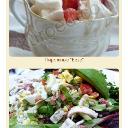
Пирожныe "Бeзe"