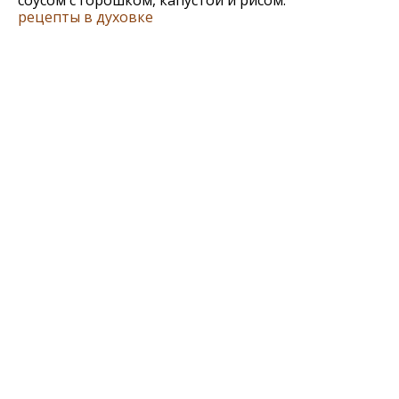
соусом с горошком, капустой и рисом.
рецепты в духовке