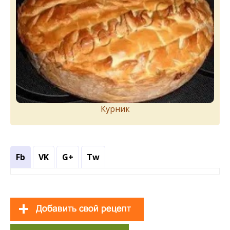
Курник
Fb
VK
G+
Tw