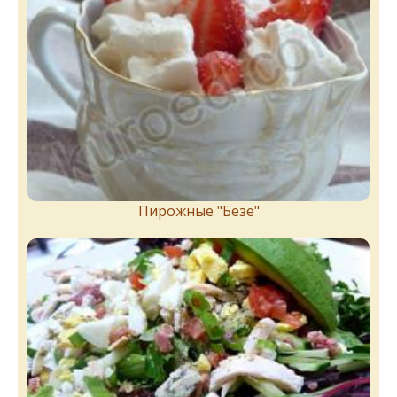
Пирожныe "Бeзe"