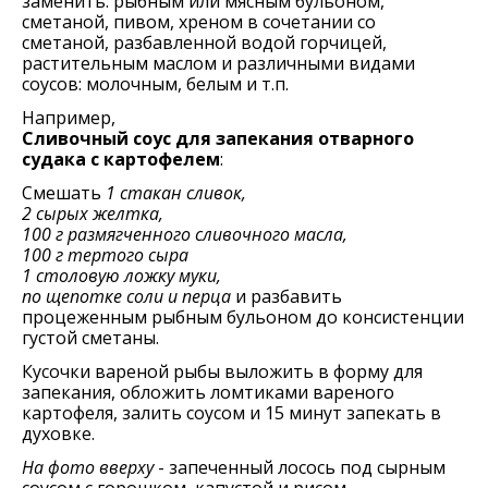
заменить: рыбным или мясным бульоном,
сметаной, пивом, хреном в сочетании со
сметаной, разбавленной водой горчицей,
растительным маслом и различными видами
соусов: молочным, белым и т.п.
Например,
Сливочный соус для запекания отварного
судака с картофелем
:
Смешать
1 стакан сливок,
2 сырых желтка,
100 г размягченного сливочного масла,
100 г тертого сыра
1 столовую ложку муки,
по щепотке соли и перца
и разбавить
процеженным рыбным бульоном до консистенции
густой сметаны.
Кусочки вареной рыбы выложить в форму для
запекания, обложить ломтиками вареного
картофеля, залить соусом и 15 минут запекать в
духовке.
На фото вверху
- запеченный лосось под сырным