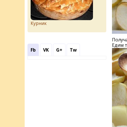
Курник
Получа
Едим т
Fb
VK
G+
Tw