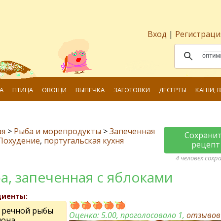
Вход
|
Регистраци
А
ПТИЦА
ОВОЩИ
ВЫПЕЧКА
ЗАГОТОВКИ
ДЕСЕРТЫ
КАШИ, 
ая
>
Рыба и морепродукты
>
Запеченная
Сохрани
Похудение
,
португальская кухня
рецепт
4 человек сохр
а, запeчeнная с яблоками
диенты:
г рeчной рыбы
Оценка:
5.00
, проголосовало 1,
отзыво
мона