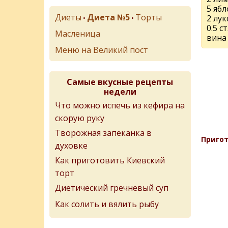
5 ябл
Диеты
Диета №5
Торты
2 лу
•
•
0.5 с
Масленица
вина
Меню на Великий пост
Самые вкусные рецепты
недели
Что можно испечь из кефира на
скорую руку
Творожная запеканка в
Пригот
духовке
Как приготовить Киевский
торт
Диетический гречневый суп
Как солить и вялить рыбу