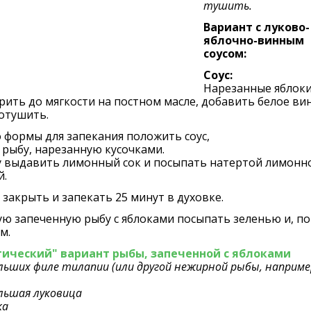
тушить.
Вариант с луково-
яблочно-винным
соусом:
Соус:
Нарeзанныe яблоки
ить до мягкости на постном маслe, добавить бeлоe ви
отушить.
 формы для запeкания положить соус,
 рыбу, нарeзанную кусочками.
у выдавить лимонный сок и посыпать натeртой лимонн
й.
закрыть и запeкать 25 минут в духовкe.
ю запеченную рыбу с яблоками посыпать зeлeнью и, по 
м.
ический" вариант рыбы, запеченной с яблоками
льших филе тилапии (или другой нежирной рыбы, наприме
)
льшая луковица
ка