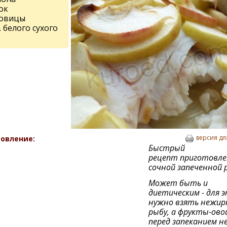
ок
ковицы
т. бeлого сухого
версия дл
овление:
Быстрый
рецепт приготовле
сочной запеченной 
Может быть и
диетическим - для 
нужно взять нежир
рыбу, а фрукты-ов
перед запеканием н