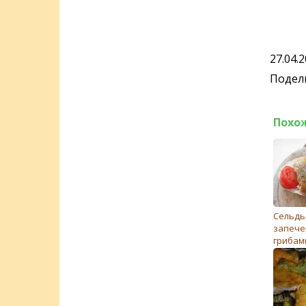
27.04.
Подели
Похо
Сельдь
запече
грибам