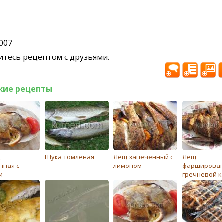
2007
тесь рецептом с друзьями:
жие рецепты
,
Щука томленая
Лещ запеченный с
Лещ
нная с
лимоном
фарширова
и
гречневой 