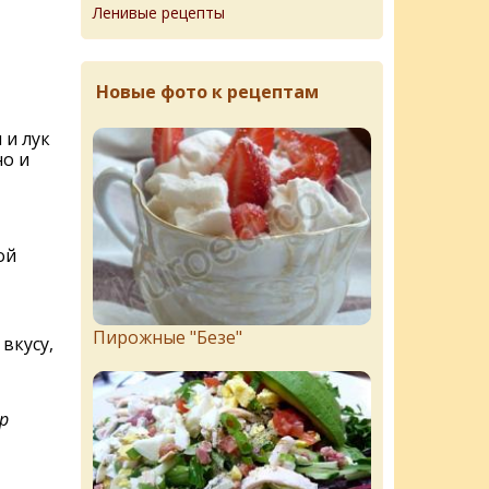
Ленивые рецепты
Новые фото к рецептам
 и лук
но и
ой
Пирожныe "Бeзe"
вкусу,
р