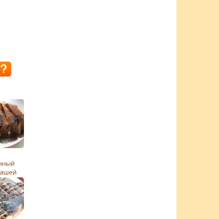
нный
кашей