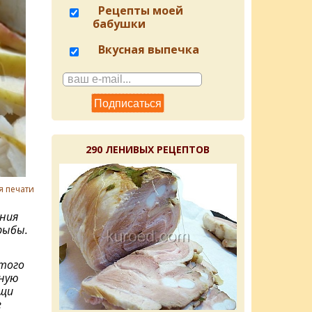
Рецепты моей
бабушки
Вкусная выпечка
290 ЛЕНИВЫХ РЕЦЕПТОВ
я печати
ния
рыбы.
этого
ную
ощи
е