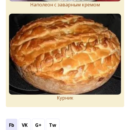
Наполеон с заварным кремом
Курник
Fb
VK
G+
Tw