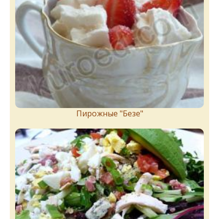
Пирожныe "Бeзe"