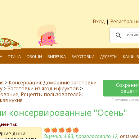
Вход
|
Регистраци
А
ПТИЦА
ОВОЩИ
ВЫПЕЧКА
ЗАГОТОВКИ
ДЕСЕРТЫ
КАШИ, 
ая
>
Консервация: Домашние заготовки
Сохрани
у
>
Заготовки из ягод и фруктов
>
рецепт
ование
,
Рецепты пользователей
,
4 человек сохр
кая кухня
и консервированные "Осень"
диенты:
едние дыни
Оценка:
4.83
, проголосовало 12,
отзыв