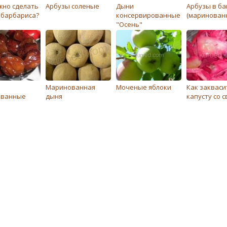
жно сделать
Арбузы соленые
Дыни
Арбузы в ба
д барбариса?
консервированные
(маринован
"Осень"
Маринованная
Моченые яблоки
Как закваси
ованные
дыня
капусту со 