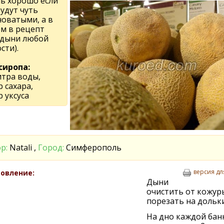
нь хорошо если
удут чуть
новатыми, а в
м в рецепт
 дыни любой
сти).
сиропа:
итра воды,
р сахара,
р уксуса
р:
Natali ,
Город:
Симферополь
версия дл
овление:
Дыни
очистить от кожур
порезать на дольки
На дно каждой бан