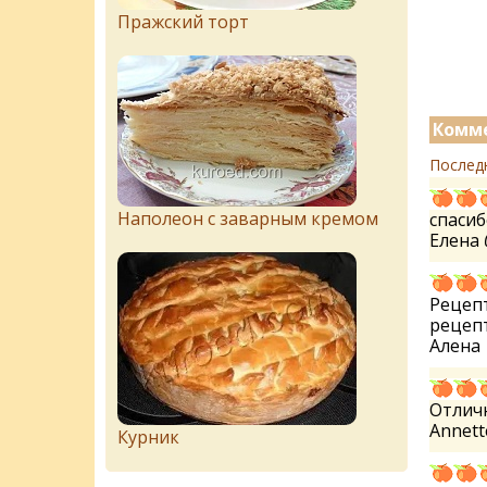
Пражский торт
Комме
Послед
Наполеон с заварным кремом
спасиб
Елена
Рецепт
рецепт
Алена
Отличн
Annet
Курник