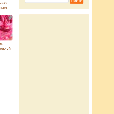
нках
ные)
ть
свеклой