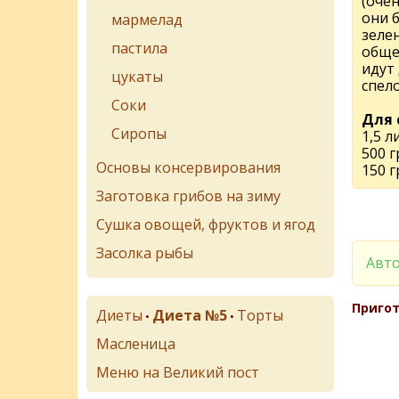
(оче
они б
мармелад
зеле
пастила
обще
идут
цукаты
спело
Соки
Для 
Сиропы
1,5 л
500 г
Основы консервирования
150 г
Заготовка грибов на зиму
Сушка овощей, фруктов и ягод
Засолка рыбы
Авто
Пригот
Диеты
Диета №5
Торты
•
•
Масленица
Меню на Великий пост