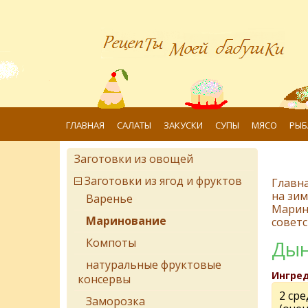
ГЛАВНАЯ
САЛАТЫ
ЗАКУСКИ
СУПЫ
МЯСО
РЫБ
Заготовки из овощей
Заготовки из ягод и фруктов
Главн
на зим
Варенье
Марин
Маринование
советс
Компоты
Дын
натуральные фруктовые
Ингре
консервы
2 ср
Заморозка