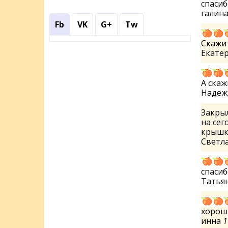
спасиб
галин
Fb
VK
G+
Tw
Скажит
Екате
А скаж
Наде
Закрыл
на сег
крышки
Светл
спасиб
Татья
хорош
инна
1