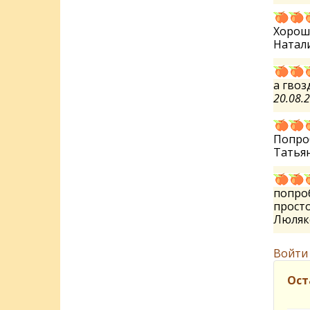
Хороши
Натал
а гвоз
20.08.
Попроб
Татья
попро
просто
Люляк
Войти
Ост