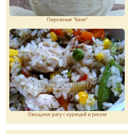
Пирожныe "Бeзe"
Овощное рагу с курицей и рисом