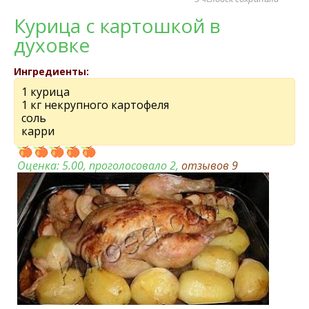
Курица с картошкой в
духовке
Ингредиенты:
1 курица
1 кг некрупного картофеля
соль
карри
Оценка:
5.00
, проголосовало 2,
отзывов
9