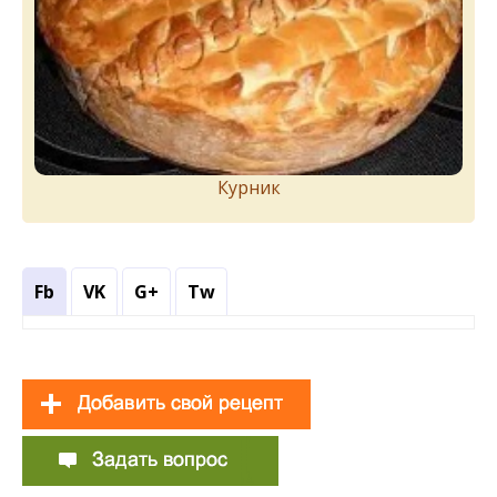
Курник
Fb
VK
G+
Tw