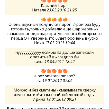
Класний Пиріг
Наталя
23.03.2010 21:25
Очень вкусный получился пирог, 2-рой раз буду
готовить,только добавлю еще шар жареных
шампиньонов,и шар притушенного болгарского
перца О:). Уверена,что будет ооочень вкусно
Ника
17.03.2011 10:44
нуууууууууууу еслибы па долше запекали
опетитней выгледило бы
вика
13.04.2011 18:42
a bez smetani mozno?
ira
19.01.2012 07:06
Можно и без сметаны - смазываете сверху
желтком, взбитым с чайной ложкой воды.
Ирина
19.01.2012 09:21
Вика, а ты в школе училась? Это же надо столько