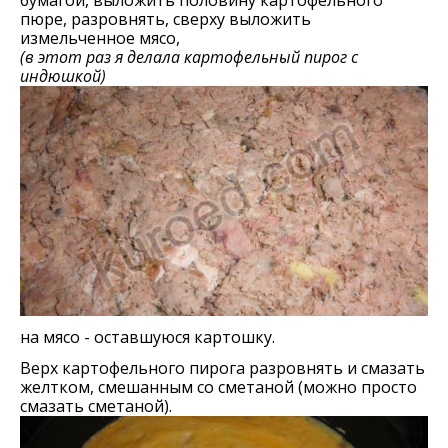
бумагой, выложить половину картофельного
пюре, разровнять, сверху выложить
измельченное мясо,
(в этот раз я делала картофельный пирог с
индюшкой)
на мясо - оставшуюся картошку.
Верх картофельного пирога разровнять и смазать
желтком, смешанным со сметаной (можно просто
смазать сметаной).