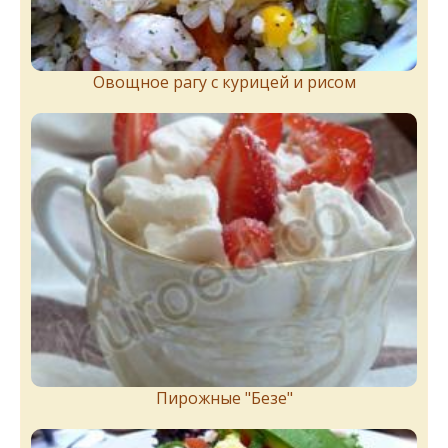
Овощное рагу с курицей и рисом
Пирожныe "Бeзe"